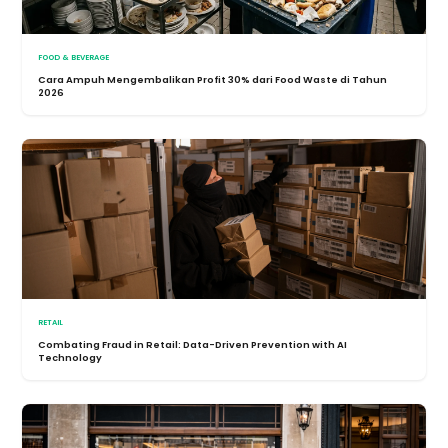
FOOD & BEVERAGE
Cara Ampuh Mengembalikan Profit 30% dari Food Waste di Tahun
2026
RETAIL
Combating Fraud in Retail: Data-Driven Prevention with AI
Technology