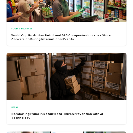
FOOD & BEVERAGE
World Cup Rush: How Retail and F&B Companies Increase Store
Conversion During International Events
RETAIL
Combating Fraud in Retail: Data-Driven Prevention with AI
Technology