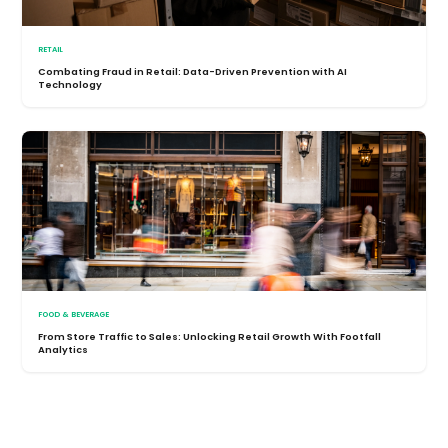
RETAIL
Combating Fraud in Retail: Data-Driven Prevention with AI
Technology
FOOD & BEVERAGE
From Store Traffic to Sales: Unlocking Retail Growth With Footfall
Analytics