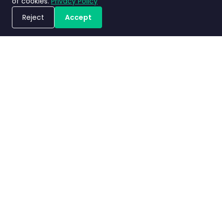
of cookies.
Privacy Policy
Reject
Accept
Jadwalkan Demo
Kebijakan
Terms and
Perjanjian
Nimbly
privasi
Conditions
Tingkat Layanan
2.0 FAQs
Copyright ©2026 Nimbly Technologies PTE LTD. All rights reserved.
Entitas anak: NIMBLY INNOVATION INDIA PRIVATE LIMITED dan PT. Analisales
Digital Indonesia.