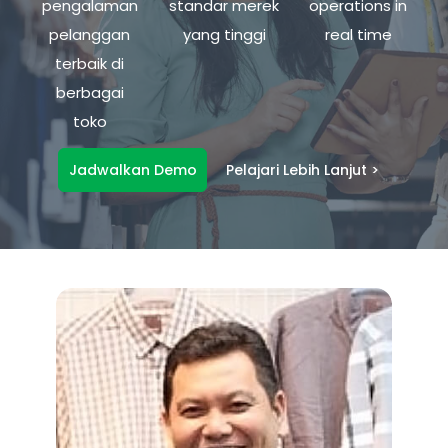
pengalaman
standar merek
operations in
pelanggan
yang tinggi
real time
terbaik di
berbagai
toko
Jadwalkan Demo
Pelajari Lebih Lanjut >