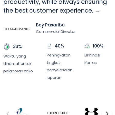
productivity, while always ensuring
the best customer experience.
→
Boy Pasaribu
Commercial Director
40%
100%
33%
Peningkatan
Eliminasi
Waktu yang
tingkat
Kertas
dihemat untuk
penyelesaian
pelaporan toko
laporan