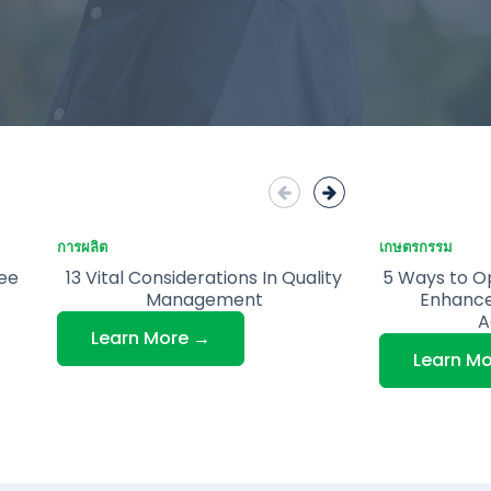
การผลิต
เกษตรกรรม
ee
13 Vital Considerations In Quality
5 Ways to O
Management
Enhance 
A
Learn More →
Learn M